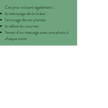
Ces prix incluent également :
le nettoyage de la litière
l'arrosage de vos plantes
la relève du courrier,
l'envoi d'un message avec une photo à
chaque visite.
Demande de devis >
POURQUOI HENYA
Parce que
nos auxiliaires de vies
apportent autant d'attention à vos amis
à 4 pattes qu'aux personnes dont elles
s'occupent
dans votre quartier.