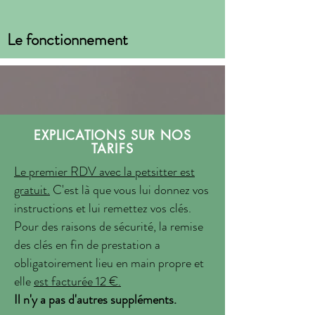
Le fonctionnement
EXPLICATIONS SUR NOS
TARIFS
Le premier RDV avec la petsitter
est
gratuit
.
C'est là que vous lui donnez vos
instructions et lui remettez vos clés.
Pour des raisons de sécurité, la remise
des clés en fin de prestation a
obligatoirement lieu en main propre et
elle
est facturée 12 €.
Il n'y a pas d'autres suppléments.